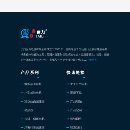
三门台力电机有限公司成立于2005年，主要专注于自动化行业及智能装备领
域齿轮传动解决方案，是国内首家集齿轮减速电机与变频器研发、制造、服务
为一体的高新技术企业，市场占有率处于行业领先地位,…
了解更多
产品系列
快速链接
微型减速电机
关于台力电机
小型减速电机
图册下载
准双曲面减速器
产品视频
变频器
产品定制
步进、伺服电机
营销网络
精密行星减速器
联系我们