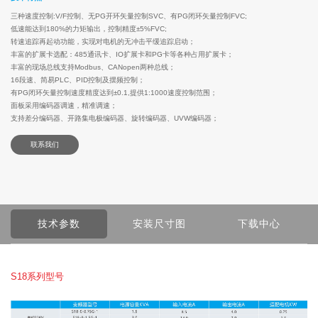
三种速度控制:V/F控制、无PG开环矢量控制SVC、有PG闭环矢量控制FVC;
低速能达到180%的力矩输出，控制精度±5%FVC;
转速追踪再起动功能，实现对电机的无冲击平缓追踪启动；
丰富的扩展卡选配：485通讯卡、IO扩展卡和PG卡等各种占用扩展卡；
丰富的现场总线支持Modbus、CANopen两种总线；
16段速、简易PLC、PID控制及摆频控制；
有PG闭环矢量控制速度精度达到±0.1,提供1:1000速度控制范围；
面板采用编码器调速，精准调速；
支持差分编码器、开路集电极编码器、旋转编码器、UVW编码器；
联系我们
技术参数
安装尺寸图
下载中心
S18系列型号