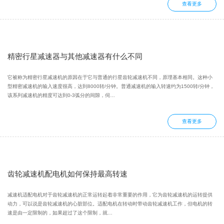
查看更多
精密行星减速器与其他减速器有什么不同
它被称为精密行星减速机的原因在于它与普通的行星齿轮减速机不同，原理基本相同。这种小
型精密减速机的输入速度很高，达到8000转/分钟。普通减速机的输入转速约为1500转/分钟，
该系列减速机的精度可达到0-3弧分的间隙，伺…
查看更多
齿轮减速机配电机如何保持最高转速
减速机适配电机对于齿轮减速机的正常运转起着非常重要的作用，它为齿轮减速机的运转提供
动力，可以说是齿轮减速机的心脏部位。适配电机在转动时带动齿轮减速机工作，但电机的转
速是由一定限制的，如果超过了这个限制，就…