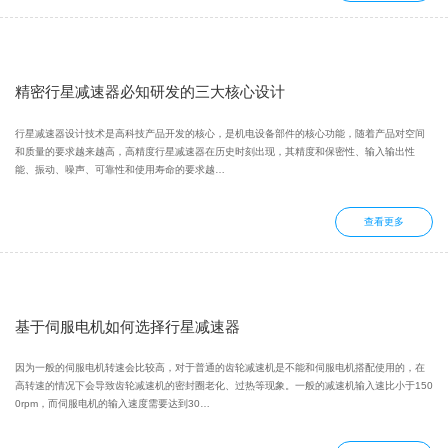
精密行星减速器必知研发的三大核心设计
行星减速器设计技术是高科技产品开发的核心，是机电设备部件的核心功能，随着产品对空间
和质量的要求越来越高，高精度行星减速器在历史时刻出现，其精度和保密性、输入输出性
能、振动、噪声、可靠性和使用寿命的要求越…
查看更多
基于伺服电机如何选择行星减速器
因为一般的伺服电机转速会比较高，对于普通的齿轮减速机是不能和伺服电机搭配使用的，在
高转速的情况下会导致齿轮减速机的密封圈老化、过热等现象。一般的减速机输入速比小于150
0rpm，而伺服电机的输入速度需要达到30…