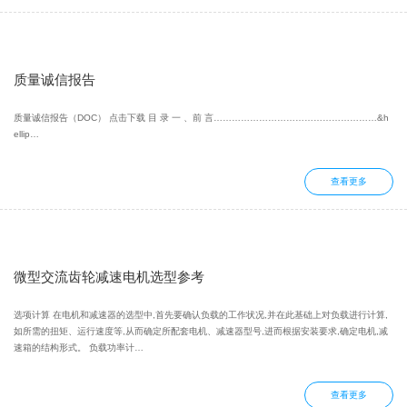
质量诚信报告
质量诚信报告（DOC） 点击下载 目 录 一 、前 言………………………………………………&h
ellip…
查看更多
微型交流齿轮减速电机选型参考
选项计算 在电机和减速器的选型中,首先要确认负载的工作状况,并在此基础上对负载进行计算,
如所需的扭矩、运行速度等,从而确定所配套电机、减速器型号,进而根据安装要求,确定电机,减
速箱的结构形式。 负载功率计…
查看更多