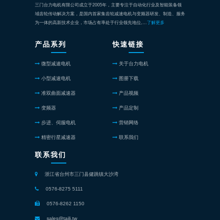
三门台力电机有限公司成立于2005年，主要专注于自动化行业及智能装备领
域齿轮传动解决方案，是国内首家集齿轮减速电机与变频器研发、制造、服务
为一体的高新技术企业，市场占有率处于行业领先地位,…
了解更多
产品系列
快速链接
微型减速电机
关于台力电机
小型减速电机
图册下载
准双曲面减速器
产品视频
变频器
产品定制
步进、伺服电机
营销网络
精密行星减速器
联系我们
联系我们
浙江省台州市三门县健跳镇大沙湾
0576-8275 5111
0576-8262 1150
sales@taili.tw