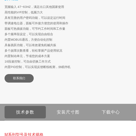
宽频输入 47~63HZ，满足出口其他国家使用
高性能的V/F控制，低频力大
具有完善的用户密码功能，可以设定运行时间
带调速电位器，面板可外接方便您的使用和操作
面板可热插拔功能，可节约工作时间和工作量
多个频率段设定，可以实现自由组合
内置MOBUS通讯，方便自动化控制
具备跳跃功能，可以有效避免机械共振
多个故障次数查看，轻松掌握产品使用状况
内置制动单元，节省您的成本方案
16段速控制，可自由切换工作方式
内置PID控制，可以实现反馈断线检测，休眠停机
联系我们
技术参数
安装尺寸图
下载中心
M系列型号及技术规格