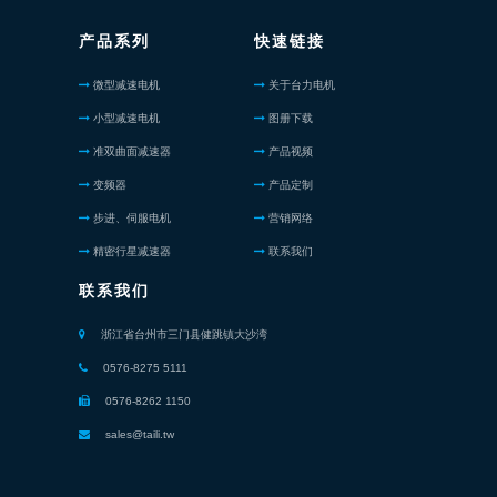
产品系列
快速链接
微型减速电机
关于台力电机
小型减速电机
图册下载
准双曲面减速器
产品视频
变频器
产品定制
步进、伺服电机
营销网络
精密行星减速器
联系我们
联系我们
浙江省台州市三门县健跳镇大沙湾
0576-8275 5111
0576-8262 1150
sales@taili.tw